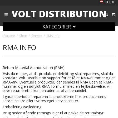
DANSK
VOLT DISTRIBUTION
KATEGORIER
Forside
/
Shop
/
Service
/
RMA Info
RMA INFO
Return Material Authorization (RMA)
Hvis du mener, at dit produkt er defekt og skal repareres, skal du
kontakte Volt Distribution support for at få et RMA-nummer og et
RMA-ark. Eventuelle produkter, der sendes til RMA uden et RMA-
nummer og en udfyldt RMA-formular med en fejlbeskrivelse, vil
blive returneret til kunden uden at blive behandlet.
I garantiperioden reparereres produkterne hos producentens
servicecentre eller i vores eget servicecenter.
Emballeringsvejledning
Brug nedenstående retningslinjer til at pakke dit returudstyr