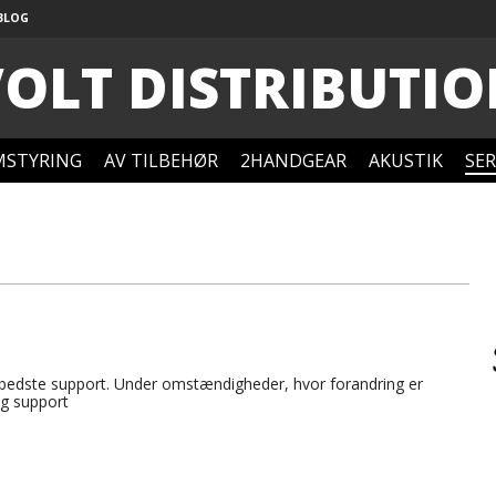
BLOG
OLT DISTRIBUTI
STYRING
AV TILBEHØR
2HANDGEAR
AKUSTIK
SER
 bedste support. Under omstændigheder, hvor forandring er
ig support