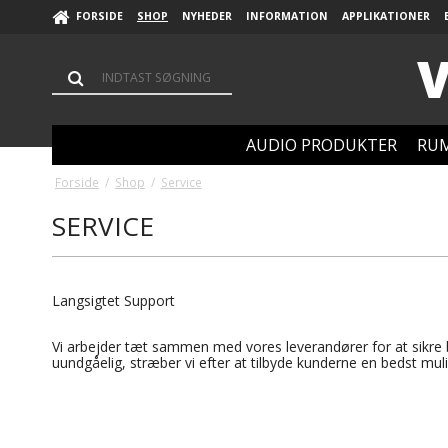
FORSIDE
SHOP
NYHEDER
INFORMATION
APPLIKATIONER
V
AUDIO PRODUKTER
RUM
Forside
/
Shop
/
Service
SERVICE
Langsigtet Support
Vi arbejder tæt sammen med vores leverandører for at sikre
uundgåelig, stræber vi efter at tilbyde kunderne en bedst mul