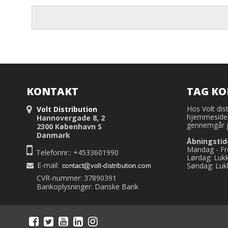
KONTAKT
TAG K
Hos Volt dist
Volt Distribution
hjemmesiden
Hannovergade 8, 2
gennemgår j
2300 København S
Danmark
Åbningstid
Mandag - Fre
Telefonnr.: +4533601990
Lørdag: Luk
E-mail
:
Søndag: Luk
CVR-nummer: 37890391
Bankoplysninger: Danske Bank