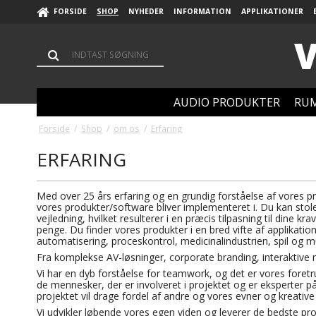
FORSIDE
SHOP
NYHEDER
INFORMATION
APPLIKATIONER
V
AUDIO PRODUKTER
RUM
Forside
/
Shop
/
om os
/
Erfaring
ERFARING
Med over 25 års erfaring og en grundig forståelse af vores 
vores produkter/software bliver implementeret i. Du kan stole
vejledning, hvilket resulterer i en præcis tilpasning til dine kr
penge. Du finder vores produkter i en bred vifte af applikati
automatisering, proceskontrol, medicinalindustrien, spil og m
Fra komplekse AV-løsninger, corporate branding, interaktive 
Vi har en dyb forståelse for teamwork, og det er vores foretruk
de mennesker, der er involveret i projektet og er eksperter på
projektet vil drage fordel af andre og vores evner og kreative 
Vi udvikler løbende vores egen viden og leverer de bedste prod