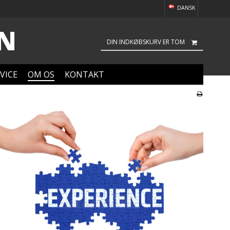
DANSK
ON
DIN INDKØBSKURV ER TOM
VICE
OM OS
KONTAKT