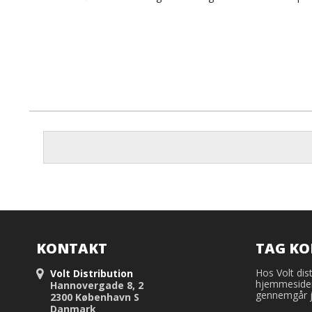
KONTAKT
TAG K
Hos Volt dist
Volt Distribution
hjemmesiden
Hannovergade 8, 2
gennemgår j
2300 København S
Danmark