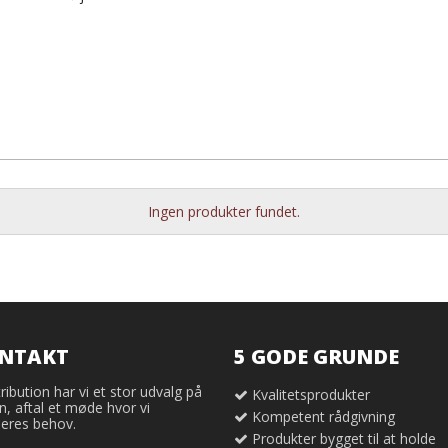
Ingen produkter fundet.
ONTAKT
5 GODE GRUNDE
ribution har vi et stor udvalg på
Kvalitetsprodukter
, aftal et møde hvor vi
Kompetent rådgivning
eres behov.
Produkter bygget til at holde