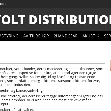
BLOG
OLT DISTRIBUTI
STYRING
AV TILBEHØR
2HANDGEAR
AKUSTIK
SER
produkter, vores kunder, deres markeder og de applikationer, som
 på vores ekspertise for at sikre, at du modtager den rigtige
av hver gang, hvilket sparer dig tid og kræfter og i sidste ende
oner i, som omfatter energisektoren, transportsektoren, forsvar,
ultimedieindustrien.
medier og konceptudvikling.
ne strategi, der adresserer faglige udfordringer. vi lytter nøje til
 deres områder. Vi vil altid finde den mest effektive måde
input.
ukter af høj kvalitet.